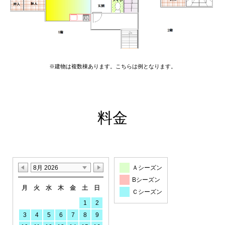
※建物は複数棟あります。こちらは例となります。
料金
8月 2026
Ａシーズン
Bシーズン
月
火
水
木
金
土
日
Ｃシーズン
1
2
3
4
5
6
7
8
9