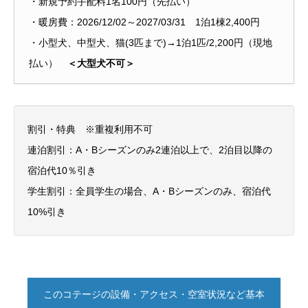
・新規予約手配料1名100円（先払い）
・暖房費：2026/12/02～2027/03/31 1泊1棟2,400円
・小型犬、中型犬、猫(3匹まで)→1泊1匹/2,200円（現地
払い）
＜大型犬不可＞
割引・特典 ※重複利用不可
連泊割引：A・Bシーズンのみ2連泊以上で、2泊目以降の
宿泊代10％引き
学生割引：全員学生の場合、A・Bシーズンのみ、宿泊代
10%引き
このコテージの設備・アクセス・空室状況など基本