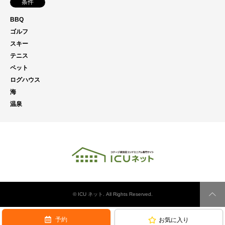
条件
BBQ
ゴルフ
スキー
テニス
ペット
ログハウス
海
温泉
©
ICU ネット
. All Rights Reserved.
PAG
予約
お気に入り