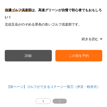
信濃ゴルフ倶楽部
は、高速グリーンが自慢で初心者でもおもしろ
い！
北信五岳がのぞめる景色の良いゴルフ倶楽部です。
続きを読む
新潟方面から来られる方は、
妙高高原ゴルフ倶楽部
が便利です。
インターの目の前にありアクセスがよく、当コテージにも20分で
詳細
この宿を予約
来られるアクセスのよさ。
フラットな林間コースながら、戦略性に富んだ面白みのあるコー
スで、妙高山や黒姫山の美しい景観も楽しめます。
【前ページ】ゴルフができるコテージ一覧①（伊豆・軽井沢）
ラボランドは、周辺環境にも恵まれておりレジャーも充実。
ナウマンゾウの発掘で有名な野尻湖では、カヌー、ヨットなどの
1
2
マリンスポーツもできます。