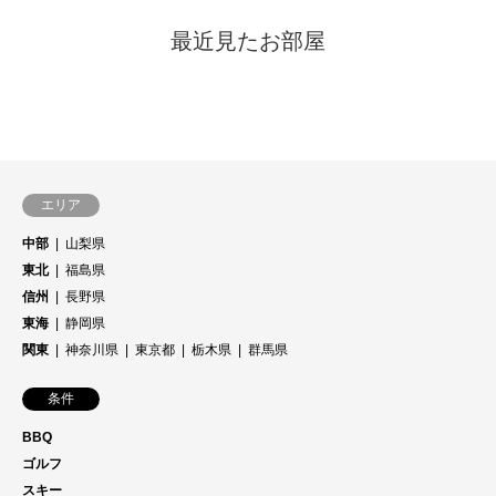
湖畔からの眺めも良く、遊覧船も大人気。ゴルフの前後で、お出
最近見たお部屋
かけしてみてはいかがでしょうか？
ファミリー・グループはもちろん、社員旅行でゴルフを楽しみた
い方も、黒姫高原に泊まって、ゴルフと観光・自然を楽しもう！
エリア
中部
山梨県
東北
福島県
信州
長野県
東海
静岡県
関東
神奈川県
東京都
栃木県
群馬県
条件
BBQ
ゴルフ
スキー