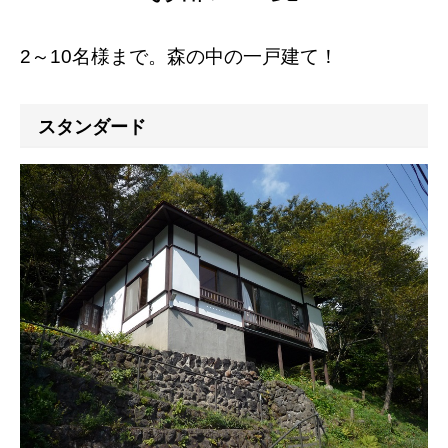
棟/9～10名用
にて各1棟ずつ空室。
す。
※
全施設9月連休の空室状況
※
お車で7分程で行ける星野エリアには、紅葉を堪能できる場所が
2～10名様まで。森の中の一戸建て！
11日：
大型棟/9～10名用
にて1棟のみ空室、その他満室で
19日：
スタンダード/2～4名
・
ハイクラス1/2～8名用
・
大型
沢山あります。
す。
棟/9～10名用
にて各1棟ずつ空室。
野鳥の森では、四季折々の草花を観ることが出来ます。
12日：全棟満室になりました。
20日：
ハイクラス1/2～8名用
・
大型棟/9～10名用
にて各1棟
野鳥の森を散策できるツアーが基本、毎日開催されています。紅
スタンダード
13日：全棟満室になりました。
ずつ空室。
葉の時期と冬の時期に見える野鳥の森の姿を堪能するものいいで
14日：
スタンダード/2～4名
・
ハイクラス1/2～8名用
・
大型
21日：
ハイクラス1/2～8名用
・
大型棟/9～10名用
にて各1棟
すね。
棟/9～10名用
にて各1棟ずつ空室。
ずつ空室。
15日：
ハイクラス1/2～8名用
・
大型棟/9～10名用
にて各1棟
22日：
ハイクラス1/2～8名用
・
大型棟/9～10名用
にて各1棟
秋と言えば読書の秋！恒例となった紅葉図書館が開催されます。
ずつ空室。
ずつ空室。
読書をしながら紅葉を満喫できる屋外のブックスペースがありま
22日：
スタンダード/2～4名
・
ハイクラス1/2～8名用
・
大型
23日：
ハイクラス1/2～8名用
・
大型棟/9～10名用
にて各1棟
す。自宅にある本を持ち寄らなくても、400冊もの本があるので
棟/9～10名用
にて各1棟ずつ空室。
ずつ空室。
手ぶらでいって、紅葉と読書を楽しむ、コテージライフを堪能
27日：
スタンダード/2～4名
・
大型棟/9～10名用
にて各1棟
26日：
スタンダード/2～4名
・
ハイクラス1/2～8名用
・
大型
し、紅葉を感じながら読書をする、いつもと違う秋を感じられそ
ずつ空室。
棟/9～10名用
にて各1棟ずつ空室。
うですね。
29日：
スタンダード/2～4名
・
ハイクラス1/2～8名用
・
大型