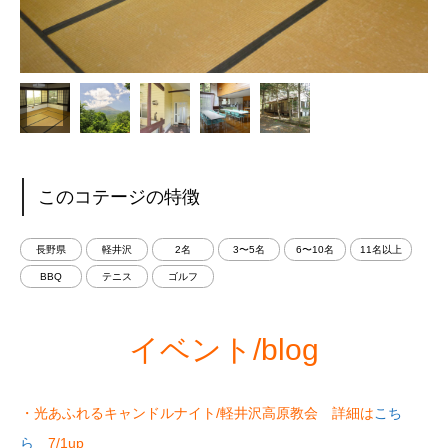
このコテージの特徴
長野県
軽井沢
2名
3〜5名
6〜10名
11名以上
BBQ
テニス
ゴルフ
イベント/blog
・光あふれるキャンドルナイト/軽井沢高原教会 詳細は
こち
ら
7/1up