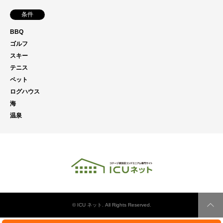
条件
BBQ
ゴルフ
スキー
テニス
ペット
ログハウス
海
温泉
©
ICU ネット
. All Rights Reserved.
PAG