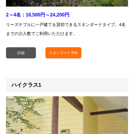
棟/9～10名用
にて各1棟ずつ空室。
※その他の日程でも、空室がございます。お気軽に
お問い
そんな贅沢な秋を過ごすのはいかかでしょうか。冬には、雪が積
合わせ
ください。
もるので、スキーやスノボを楽しむのはいかかですか？軽井沢プ
2～4名：16,500円～24,200円
※その他の日程でも、空室がございます。お気軽に
お問い
リンスホテルスキー場までお車で20分です。
リーズナブルに一戸建てを貸切できるスタンダードタイプ。4名
合わせ
ください。
までの少人数でご利用いただけます。
軽井沢と言えば、やっぱり冬！
関東近県の避暑地として名高い軽井沢。
詳細
スタンダード予約
軽井沢周辺の標高は1,000ｍ前後の位置にあります。
そんな標高1,000ｍを体感できるのはやっぱり冬のシーズン。
一年間の平均気温は7.8℃となっています。
ハイクラス1
実は、札幌の平均気温8.5℃よりも低く、とても涼しい軽井沢で
す。
秋冬では、防寒着が手放せません。
お出かけになる際には、1枚余分に持ってお出かけすることをお
勧め致します。