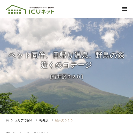
ペット同伴、日帰り温泉。野鳥の森
近くのコテージ
【軽井沢０２０】
エリアで探す
軽井沢
軽井沢０２０