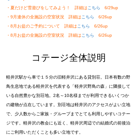
・夏だけど雪遊びをしてみよう！ 詳細は
こちら
6/29up
・9月連休の全施設の空室状況 詳細は
こちら
6/26up
・8月お盆のご予約について 詳細は
こちら
6/26up
・8月お盆の全施設の空室状況 詳細は
こちら
6/26up
コテージ全体説明
軽井沢駅から車で１５分の旧軽井沢にある貸別荘。日本有数の野
鳥生息地である軽井沢を代表する「軽井沢野鳥の森」に隣接して
いる自然豊かな別荘地。2名～10名様までが利用できるいくつか
の建物が点在しています。
別荘地は軽井沢のアクセスがよい立地
で、少人数からご家族・グループまでとても利用しやすいコテー
ジです。軽井沢の教会にも近く、軽井沢周辺での結婚式の前後泊
にご利用いただくことも多い立地です。