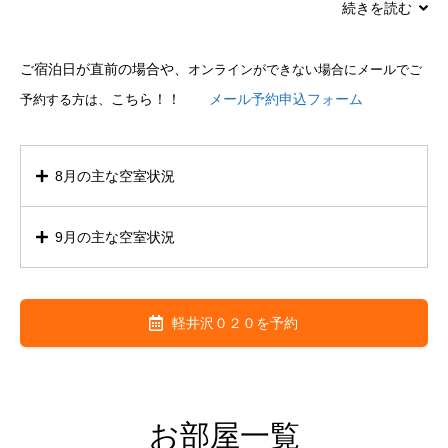
こちらのコテージがお勧め！一戸建てですので、他の宿泊者に気
続きを読む
兼ねなくペットもいつも通り家族と一緒にお過ごしいただけま
す。全棟ペット同伴可能となっております。
ご宿泊日が直前の場合や、
オンラインができない場合にメールでご
こちら！！
メール予約申込フォーム
予約する方は、
軽井沢の観光に便利な別荘地
全国で初めての国設の”野鳥の森”に隣接する別荘地。軽井沢野鳥
8月の主な空室状況
の森はかつては日本三大野鳥生息地と言われたところで、コテー
ジがある別荘地も鳥のさえずり、木々のさざめきが森中に響き渡
9月の主な空室状況
※こちらの施設はオンライン予約システムの空室状況が最新で
り、気持ち良い環境です。野鳥の森では、自然の保護・研究を行
す。
っている”ピッキオ”にて様々なツアーも体験できます。
※
全施設のお盆空室状況
※
※こちらの施設はオンライン予約システムの空室状況が最新で
また車ですぐの所にはハルニレテラスや、日帰り温泉・トンボの
軽井沢０２０を予約
8日：
ハイクラス1/2～8名用
・
大型棟/9～10名用
にて各1棟
す。
湯あり。ケラ池スケートリンクも近く。混まない別荘地を通り抜
ずつ空室。
5日：
スタンダード/2～4名
・
ハイクラス1/2～8名用
・
大型
けていくのでハイシーズンも安心です。
9日：
ハイクラス1/2～8名用
・
大型棟/9～10名用
にて各1棟
棟/9～10名用
にて各1棟ずつ空室。
ずつ空室。
12日：
スタンダード/2～4名
・
ハイクラス1/2～8名用
・
大型
お部屋一覧
秋冬を堪能できる場所が近場！
10日：
大型棟/9～10名用
にて1棟のみ空室、その他満室で