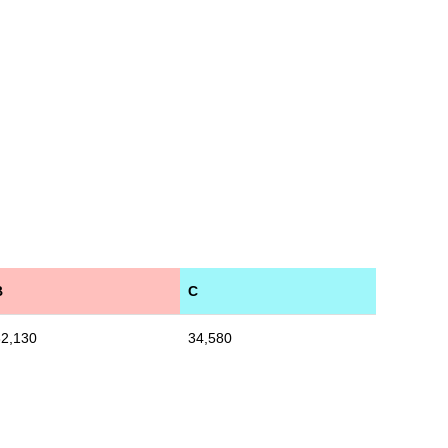
B
C
32,130
34,580