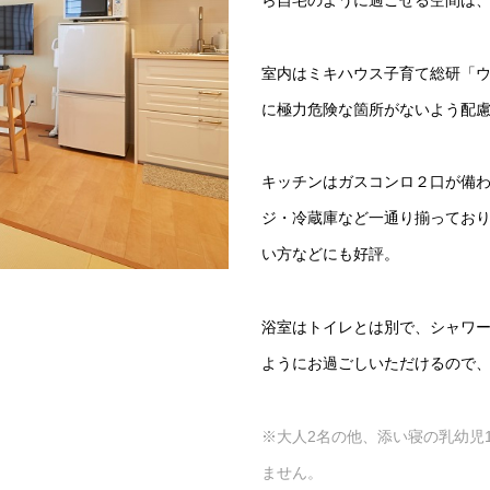
ら自宅のように過ごせる空間は
室内はミキハウス子育て総研「
に極力危険な箇所がないよう配
キッチンはガスコンロ２口が備
ジ・冷蔵庫など一通り揃ってお
い方などにも好評。
浴室はトイレとは別で、シャワ
ようにお過ごしいただけるので
※大人2名の他、添い寝の乳幼児
ません。