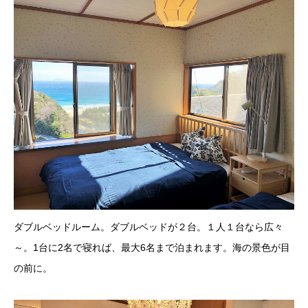
す！
こちらの一戸建て棟は、別荘地の一番奥・上の方に立地していま
す。階段を登っていきますが、その分抜群の景色と雰囲気で早く
も人気が出ています♪
ダブルベッドルーム。ダブルベッドが２台。１人１台なら広々
～。1台に2名で寝れば、最大6名まで泊まれます。海の景色が目
の前に。