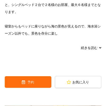
と、シングルベッド２台で２名様のお部屋、最大６名様までとな
ります。
寝室からもベッドに座りながら海の景色が見えるので、海水浴シ
ーズン以外でも、景色を存分に楽し
みたい方にお勧めです。キッチンには可愛らしい・お洒落な食器
続きを読む
も多数用意されているので、みんなでカフェ気分で自炊するのが
楽しいですよ。
バーベキューコーナーも、コテージに隣接しています。屋根がつ
予約
お気に入り
いているので急な雨や小雨時にも安心。伊豆は海産物が美味しい
ので通年バーベキュー食材にも事欠きません。
室内のお風呂からも海が見えるので、シャワータイムも爽快で