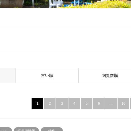
古い順
閲覧数順
1
2
3
4
5
6
…
16
ベント
軽井沢情報
特集