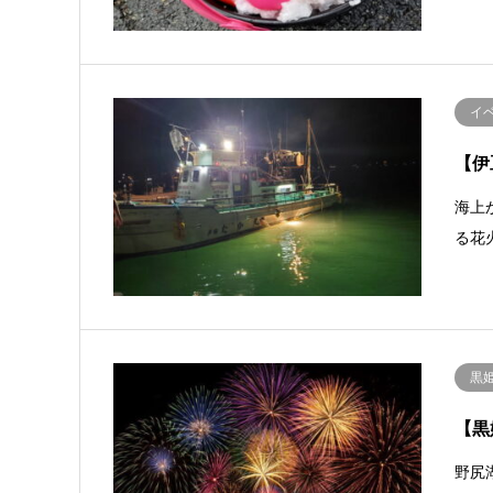
イ
【伊
海上
る花
黒
【黒
野尻