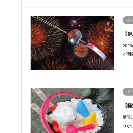
イ
【伊
20
が開
イ
【軽
夏限
うか