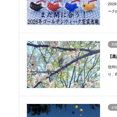
20
ーク
黒
【黒
信州
り、
お