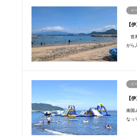
イ
【伊
世界
がら
イ
【伊
南国
なっ