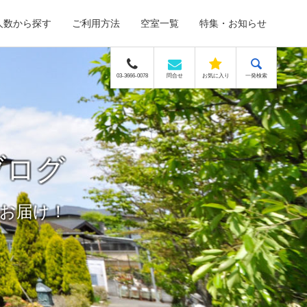
人数から探す
ご利用方法
空室一覧
特集・お知らせ
03-3666-0078
問合せ
お気に入り
一発検索
ブログ
お届け！