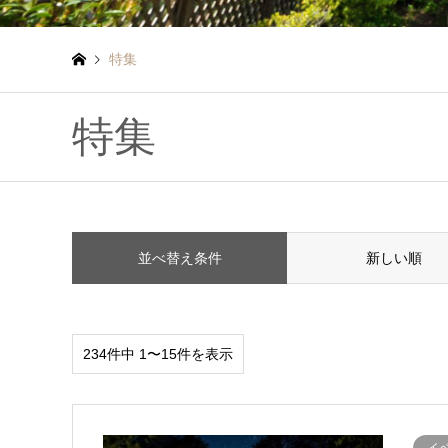
特集
特集
並べ替え条件
新しい順
234件中 1〜15件を表示
イ