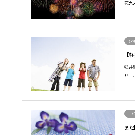
花火
お
【軽
軽井
り」
まだ