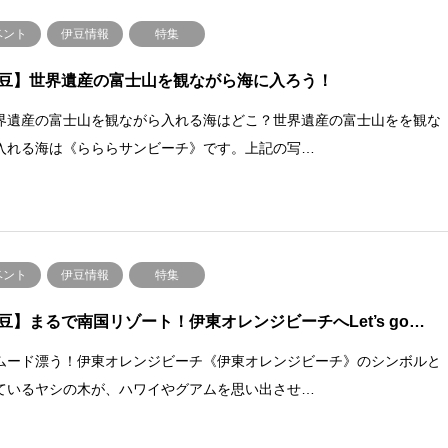
ベント
伊豆情報
特集
豆】世界遺産の富士山を観ながら海に入ろう！
遺産の富士山を観ながら入れる海はどこ？世界遺産の富士山をを観な
入れる海は《らららサンビーチ》です。上記の写…
ベント
伊豆情報
特集
豆】まるで南国リゾート！伊東オレンジビーチへLet’s go…
ムード漂う！伊東オレンジビーチ《伊東オレンジビーチ》のシンボルと
ているヤシの木が、ハワイやグアムを思い出させ…